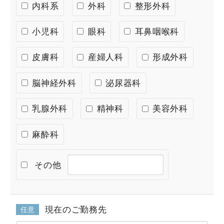
内科系
外科
整形外科
小児科
眼科
耳鼻咽喉科
皮膚科
産婦人科
形成外科
脳神経外科
泌尿器科
乳腺外科
精神科
美容外科
麻酔科
その他
現在のご勤務先
任意