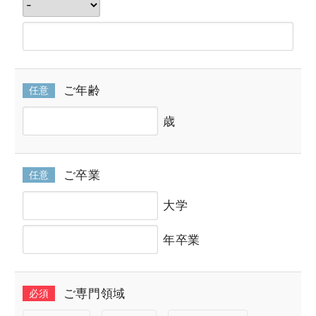
ご年齢
任意
歳
ご卒業
任意
大学
年卒業
ご専門領域
必須