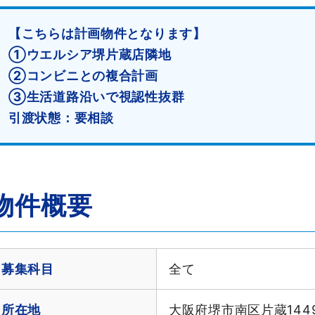
【こちらは計画物件となります】
①ウエルシア堺片蔵店隣地
②コンビニとの複合計画
③生活道路沿いで視認性抜群
引渡状態：要相談
物件概要
募集科目
全て
所在地
大阪府堺市南区片蔵1449